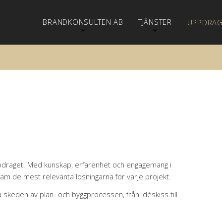
BRANDKONSULTEN AB
TJÄNSTER
UPPDRA
ppdraget. Med kunskap, erfarenhet och engagemang i
ram de mest relevanta lösningarna för varje projekt.
 skeden av plan- och byggprocessen, från idéskiss till