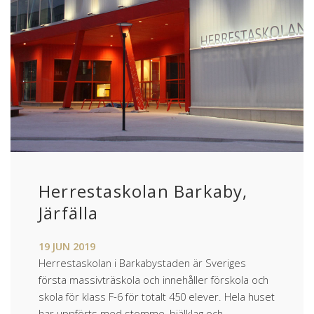
Herrestaskolan Barkaby,
Järfälla
19
JUN
2019
Herrestaskolan i Barkabystaden är Sveriges
första massivträskola och innehåller förskola och
skola för klass F-6 för totalt 450 elever. Hela huset
har uppförts med stomme, bjälklag och