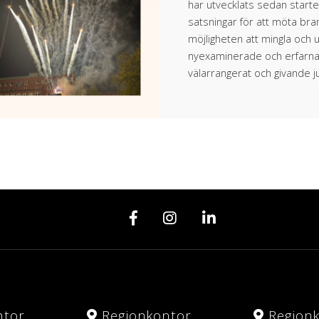
har utvecklats sedan start
satsningar för att möta br
möjligheten att mingla och
nyexaminerade och erfarna k
välarrangerat och givande j
ntor
Regionkontor
Region