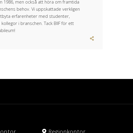
en 1986, men också att höra om framtida
anschens behov. Vi uppskattade verkligen
 utbyta erfarenheter med studenter,
ollegor i branschen. Tack BIIF för ett
ubileum!
kontor
Regionkontor