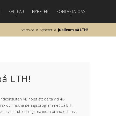
G
KARRIÄR
NYHETER
KONTAKTA OSS
Startsida
Nyheter
Jubileum på LTH!
på LTH!
ndkonsulten AB nöjet att delta vid 40-
jörs- och riskhanteringsprogrammet på LTH.
 del av hur utbildningarna inom brand och risk