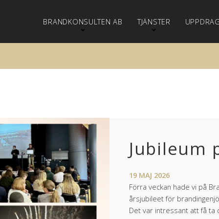
BRANDKONSULTEN AB
TJÄNSTER
UPPDRA
Jubileum 
19
MAJ
2026
Förra veckan hade vi på Bra
årsjubileet för brandingen
Det var intressant att få ta