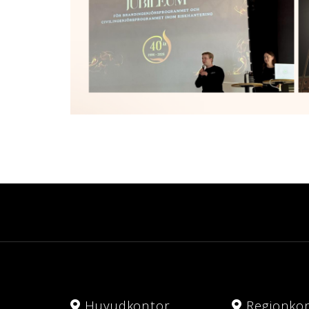
Huvudkontor
Regionko