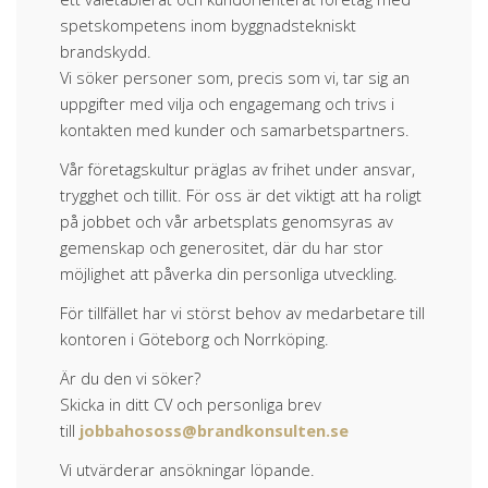
spetskompetens inom byggnadstekniskt
brandskydd.
Vi söker personer som, precis som vi, tar sig an
uppgifter med vilja och engagemang och trivs i
kontakten med kunder och samarbetspartners.
Vår företagskultur präglas av frihet under ansvar,
trygghet och tillit. För oss är det viktigt att ha roligt
på jobbet och vår arbetsplats genomsyras av
gemenskap och generositet, där du har stor
möjlighet att påverka din personliga utveckling.
För tillfället har vi störst behov av medarbetare till
kontoren i Göteborg och Norrköping.
Är du den vi söker?
Skicka in ditt CV och personliga brev
till
jobbahososs@brandkonsulten.se
Vi utvärderar ansökningar löpande.