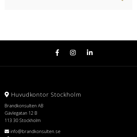
Huvudkontor Stockholm
Brandkonsulten AB
Gävlegatan 12 B
113 30 Stockholm
info@brandkonsulten.se