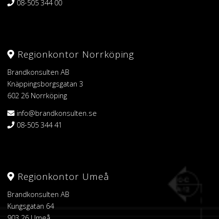
08-505 344 00
Regionkontor Norrköping
Brandkonsulten AB
Knäppingsborgsgatan 3
602 26 Norrköping
info@brandkonsulten.se
08-505 344 41
Regionkontor Umeå
Brandkonsulten AB
Kungsgatan 64
903 26 Umeå