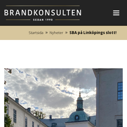
Toggl
navig
Startsida
Nyheter
SBA på Linköpings slott!