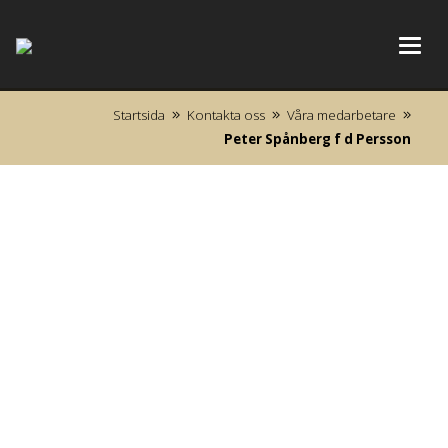
Toggl
navig
Startsida
Kontakta oss
Våra medarbetare
Peter Spånberg f d Persson