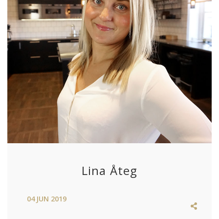
Lina Åteg
04
JUN
2019