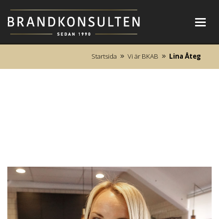
Toggl
navig
Startsida
Vi är BKAB
Lina Åteg