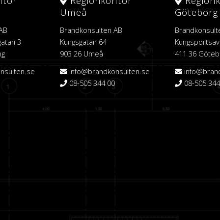
ntor
Regionkontor
Region
Umeå
Göteborg
 AB
Brandkonsulten AB
Brandkonsult
atan 3
Kungsgatan 64
Kungsportsav
ng
903 26 Umeå
411 36 Göteb
nsulten.se
info@brandkonsulten.se
info@bran
08-505 344 00
08-505 344