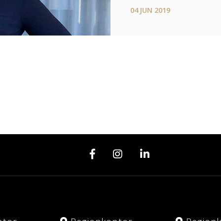
04
JUN
2019