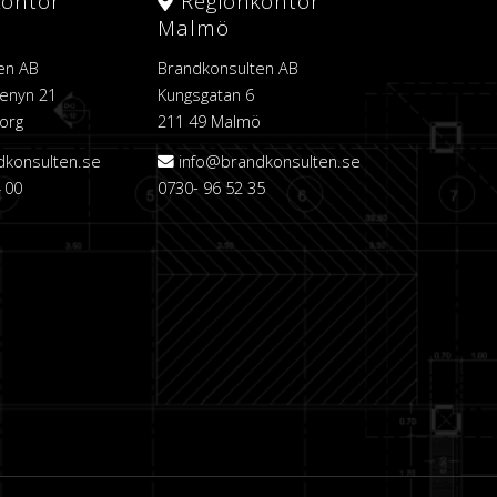
kontor
Regionkontor
Malmö
en AB
Brandkonsulten AB
enyn 21
Kungsgatan 6
org
211 49 Malmö
dkonsulten.se
info@brandkonsulten.se
 00
0730- 96 52 35