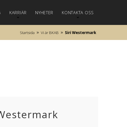
G
KARRIÄR
NYHETER
KONTAKTA OSS
Startsida
Vi är BKAB
Siri Westermark
 Westermark